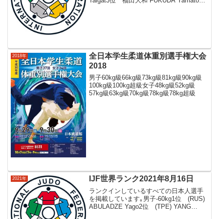
Talgat3位 福田大和 FUKUDA Yamato4
位 (UZB) BEKMURODOV Zamohshari5
位 (BRA) AUGU...
全日本学生柔道体重別選手権大会
2018年
2018
男子60kg級66kg級73kg級81kg級90kg級
100kg級100kg超級女子48kg級52kg級
57kg級63kg級70kg級78kg級78kg超級
IJF世界ランク2021年8月16日
2021年
ランクインしているすべての日本人選手
を掲載しています｡男子-60kg1位 (RUS)
ABULADZE Yago2位 (TPE) YANG
Yung3位 高藤直寿 TAKATO Naohisa4