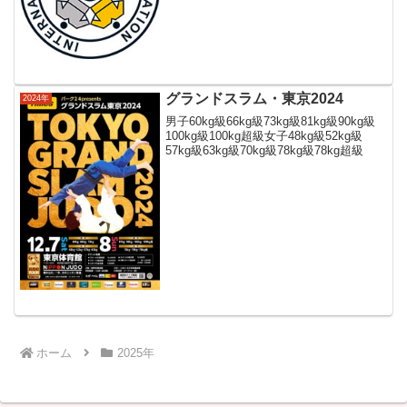
位 (KOR) KIM Won5位 (KAZ)...
グランドスラム・東京2024
2024年
男子60kg級66kg級73kg級81kg級90kg級
100kg級100kg超級女子48kg級52kg級
57kg級63kg級70kg級78kg級78kg超級
ホーム
2025年