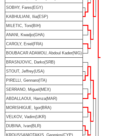
SOBHY, Fares(EGY)
KABHULIANI, Ilia(ESP)
MILETIC, Toni(BIH)
ANANI, Kwadjo(GHA)
CAROLY, Eniel(FRA)
BOUBACAR ADAMOU, Abdoul Kader(NIG)
BRASNJOVIC, Darko(SRB)
STOUT, Jeffrey(USA)
PIRELLI, Gennaro(ITA)
SERRANO, Miguel(MEX)
ABDALLAOUI, Hamza(MAR)
MORISHIGUE, Igor(BRA)
VELKOV, Vadim(UKR)
DUBINA, Ivan(BLR)
KROUSSANIOTAKIS, Georgios(CYP)