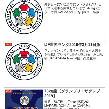
男女ともに50位までにランクされている
日本人選手を掲載しています｡-60kg3位
永山竜樹 NAGAYAMA Ryuju4位 高藤直
寿 TAKATO Naohisa17位 志々目徹
SHISHIME Toru40位 大島優磨 OSHIMA
...
IJF世界ランク2019年3月11日版
2019
ランクインしているすべての日本人選手
を掲載しています｡男子-60kg2位 永山竜
樹 NAGAYAMA Ryuju4位 高藤直寿
TAKATO Naohisa31位 志々目徹
SHISHIME Toru39位 大島優磨 OSHIMA
Yuma...
73kg級【グランプリ・ザグレブ
2019
2019】
優勝 BUTBUL, Tohar (ISR)2位
MARGELIDON, Arthur (CAN)3位