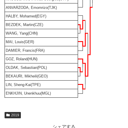
ANVARZODA, Emomrizo(TJK)
HALBY, Mohamed(EGY)
BEZDEK, Martin(CZE)
WANG, Yang(CHN)
MAI, Louis(GER)
DAMIER, Francis(FRA)
GOZ, Roland(HUN)
OLDAK, Sebastian(POL)
BEKAURI, Mikheili(GEO)
LIN, Sheng-Kai(TPE)
ENKHJIN, Unenkhuu(MGL)
2019
シェアする