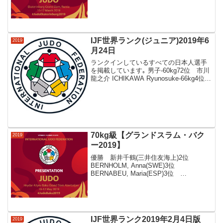
Peter(ISR)PALTCHIK,
Peter(ISR)MINCHIN, M...
IJF世界ランク(ジュニア)2019年6
2019
月24日
ランクインしているすべての日本人選手
を掲載しています｡ 男子-60kg72位 市川
龍之介 ICHIKAWA Ryunosuke-66kg4位
相田勇司 AIDA Yuji90位 茂木才跡
MOTEKI Toshimichi-73kg6位 塚...
70kg級【グランドスラム・バク
2019
ー2019】
優勝 新井千鶴(三井住友海上)2位
BERNHOLM, Anna(SWE)3位
BERNABEU, Maria(ESP)3位
POLLERES, Michaela(AUT)新井千鶴(三
井住友海上)WILLEMS, Gabriella(BEL...
IJF世界ランク2019年2月4日版
2019