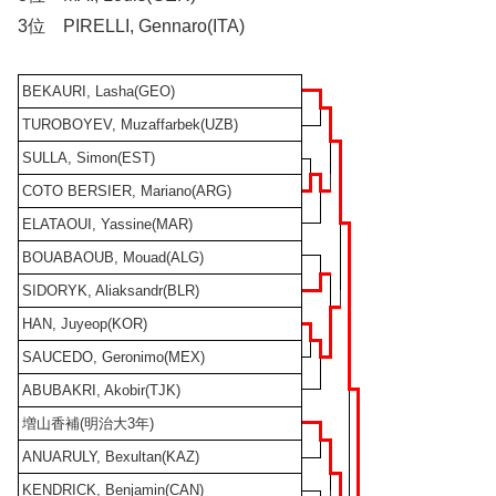
3位 PIRELLI, Gennaro(ITA)
BEKAURI, Lasha(GEO)
TUROBOYEV, Muzaffarbek(UZB)
SULLA, Simon(EST)
COTO BERSIER, Mariano(ARG)
ELATAOUI, Yassine(MAR)
BOUABAOUB, Mouad(ALG)
SIDORYK, Aliaksandr(BLR)
HAN, Juyeop(KOR)
SAUCEDO, Geronimo(MEX)
ABUBAKRI, Akobir(TJK)
増山香補(明治大3年)
ANUARULY, Bexultan(KAZ)
KENDRICK, Benjamin(CAN)