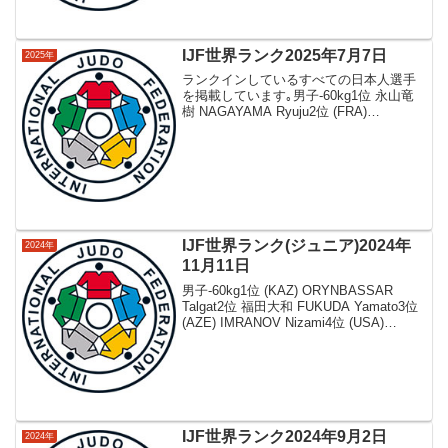
IJF世界ランク2025年7月7日
2025年
ランクインしているすべての日本人選手
を掲載しています｡男子-60kg1位 永山竜
樹 NAGAYAMA Ryuju2位 (FRA)
MKHEIDZE Luka3位 (IJF) BLIEV Ayub4
位 (BRA) AUGUSTO Michel...
IJF世界ランク(ジュニア)2024年
2024年
11月11日
男子-60kg1位 (KAZ) ORYNBASSAR
Talgat2位 福田大和 FUKUDA Yamato3位
(AZE) IMRANOV Nizami4位 (USA)
VELAZCO Christopher5位 (UZB)
MURODI...
IJF世界ランク2024年9月2日
2024年