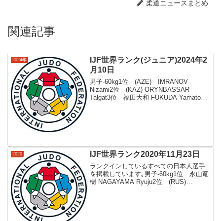
柔道ニュースまとめ
関連記事
IJF世界ランク(ジュニア)2024年2
2024年
月10日
男子-60kg1位 (AZE) IMRANOV
Nizami2位 (KAZ) ORYNBASSAR
Talgat3位 福田大和 FUKUDA Yamato4
位 (UZB) BEKMURODOV Zamohshari5
位 (BRA) AUGU...
IJF世界ランク2020年11月23日
2020
ランクインしているすべての日本人選手
を掲載しています｡男子-60kg1位 永山竜
樹 NAGAYAMA Ryuju2位 (RUS)
MSHVIDOBADZE Robert3位 高藤直寿
TAKATO Naohisa4位 (UZB) LUTFI...