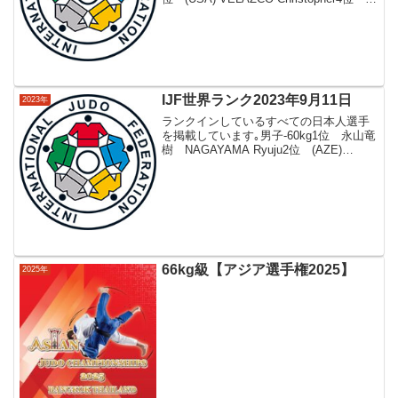
田大和 FUKUDA Yamato5位 (BDI)
NGANJI...
IJF世界ランク2023年9月11日
2023年
ランクインしているすべての日本人選手
を掲載しています｡男子-60kg1位 永山竜
樹 NAGAYAMA Ryuju2位 (AZE)
AGHAYEV Balabay3位 (KOR) LEE
Harim4位 (ESP) GARRIGOS Fran...
66kg級【アジア選手権2025】
2025年