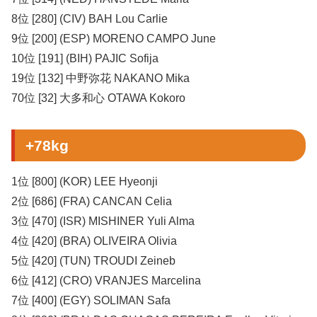
8位 [280] (CIV) BAH Lou Carlie
9位 [200] (ESP) MORENO CAMPO June
10位 [191] (BIH) PAJIC Sofija
19位 [132] 中野弥花 NAKANO Mika
70位 [32] 大多和心 OTAWA Kokoro
+78kg
1位 [800] (KOR) LEE Hyeonji
2位 [686] (FRA) CANCAN Celia
3位 [470] (ISR) MISHINER Yuli Alma
4位 [420] (BRA) OLIVEIRA Olivia
5位 [420] (TUN) TROUDI Zeineb
6位 [412] (CRO) VRANJES Marcelina
7位 [400] (EGY) SOLIMAN Safa