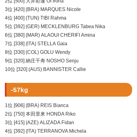
2位 [500] 大井彩蓮 OI Iroha
3位 [420] (BRA) MARQUES Nicole
4位 [400] (TUN) TIBI Rahma
5位 [392] (GER) MECKLENBURG Tabea Nika
6位 [380] (MAR) ALAOUI CHERIFI Amina
7位 [338] (ITA) STELLA Gaia
8位 [330] (COL) GOLU Wendy
9位 [320] 納庄千寿 NOSHO Senju
10位 [320] (AUS) BANNISTER Callie
-57kg
1位 [906] (BRA) REIS Bianca
2位 [750] 本田里來 HONDA Riko
3位 [415] (AZE) ALIZADA Fidan
4位 [392] (ITA) TERRANOVA Michela