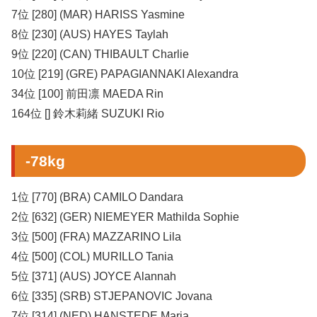
7位 [280] (MAR) HARISS Yasmine
8位 [230] (AUS) HAYES Taylah
9位 [220] (CAN) THIBAULT Charlie
10位 [219] (GRE) PAPAGIANNAKI Alexandra
34位 [100] 前田凛 MAEDA Rin
164位 [] 鈴木莉緒 SUZUKI Rio
-78kg
1位 [770] (BRA) CAMILO Dandara
2位 [632] (GER) NIEMEYER Mathilda Sophie
3位 [500] (FRA) MAZZARINO Lila
4位 [500] (COL) MURILLO Tania
5位 [371] (AUS) JOYCE Alannah
6位 [335] (SRB) STJEPANOVIC Jovana
7位 [314] (NED) HANSTEDE Maria