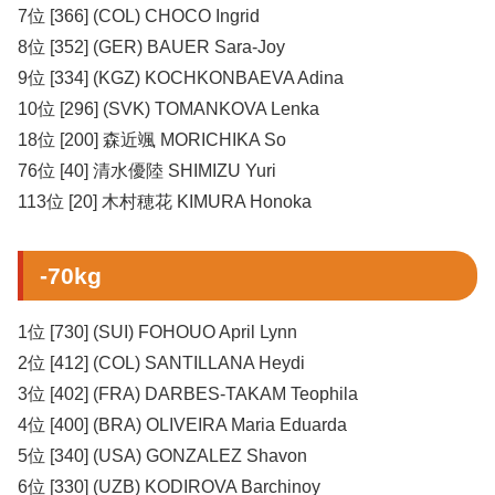
7位 [366] (COL) CHOCO Ingrid
8位 [352] (GER) BAUER Sara-Joy
9位 [334] (KGZ) KOCHKONBAEVA Adina
10位 [296] (SVK) TOMANKOVA Lenka
18位 [200] 森近颯 MORICHIKA So
76位 [40] 清水優陸 SHIMIZU Yuri
113位 [20] 木村穂花 KIMURA Honoka
-70kg
1位 [730] (SUI) FOHOUO April Lynn
2位 [412] (COL) SANTILLANA Heydi
3位 [402] (FRA) DARBES-TAKAM Teophila
4位 [400] (BRA) OLIVEIRA Maria Eduarda
5位 [340] (USA) GONZALEZ Shavon
6位 [330] (UZB) KODIROVA Barchinoy