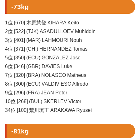
-73kg
1位 [670] 木原慧登 KIHARA Keito
2位 [522] (TJK) ASADULLOEV Muhiddin
3位 [401] (MAR) LAHMOURI Nouh
4位 [371] (CHI) HERNANDEZ Tomas
5位 [350] (ECU) GONZALEZ Jose
6位 [346] (GBR) DAVIES Luke
7位 [320] (BRA) NOLASCO Matheus
8位 [300] (ECU) VALDIVIESO Alfredo
9位 [296] (FRA) JEAN Peter
10位 [268] (BUL) SKERLEV Victor
34位 [100] 荒川琉正 ARAKAWA Ryusei
-81kg