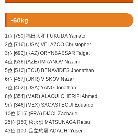
-60kg
1位 [750] 福田大和 FUKUDA Yamato
2位 [716] (USA) VELAZCO Christopher
3位 [690] (KAZ) ORYNBASSAR Talgat
4位 [536] (AZE) IMRANOV Nizami
5位 [510] (ECU) BENAVIDES Jhonathan
6位 [457] (UKR) VISKOV Nazar
7位 [402] (USA) YANG Jonathan
8位 [354] (MAR) ALAOUI CHERIFI Ahmed
9位 [346] (MEX) SAGASTEGUI Eduardo
10位 [316] (FRA) DIJOL Zacharie
25位 [150] 松永烈 MATSUNAGA Retsu
43位 [100] 足立悠晟 ADACHI Yusei