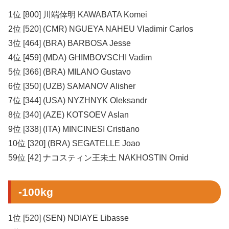
1位 [800] 川端倖明 KAWABATA Komei
2位 [520] (CMR) NGUEYA NAHEU Vladimir Carlos
3位 [464] (BRA) BARBOSA Jesse
4位 [459] (MDA) GHIMBOVSCHI Vadim
5位 [366] (BRA) MILANO Gustavo
6位 [350] (UZB) SAMANOV Alisher
7位 [344] (USA) NYZHNYK Oleksandr
8位 [340] (AZE) KOTSOEV Aslan
9位 [338] (ITA) MINCINESI Cristiano
10位 [320] (BRA) SEGATELLE Joao
59位 [42] ナコスティン王未土 NAKHOSTIN Omid
-100kg
1位 [520] (SEN) NDIAYE Libasse