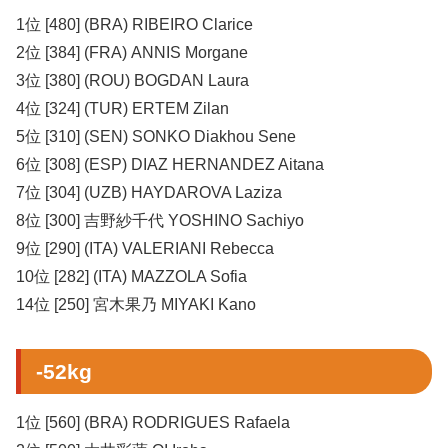
1位 [480] (BRA) RIBEIRO Clarice
2位 [384] (FRA) ANNIS Morgane
3位 [380] (ROU) BOGDAN Laura
4位 [324] (TUR) ERTEM Zilan
5位 [310] (SEN) SONKO Diakhou Sene
6位 [308] (ESP) DIAZ HERNANDEZ Aitana
7位 [304] (UZB) HAYDAROVA Laziza
8位 [300] 吉野紗千代 YOSHINO Sachiyo
9位 [290] (ITA) VALERIANI Rebecca
10位 [282] (ITA) MAZZOLA Sofia
14位 [250] 宮木果乃 MIYAKI Kano
-52kg
1位 [560] (BRA) RODRIGUES Rafaela