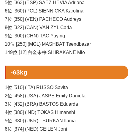
5位 [363] (ESP) SAEZ HEVIA Adriana
6位 [360] (POL) SIENNICKA Karolina
7位 [350] (VEN) PACHECO Audreys
8位 [322] (CAN) VAN ZYL Carla
9位 [300] (CHN) TAO Yuying
10位 [250] (MGL) MASHBAT Tsendbazar
149位 [12] 白金未桜 SHIRAKANE Mio
-63kg
1位 [510] (ITA) RUSSO Savita
2位 [458] (USA) JASPE Emily Daniela
3位 [432] (BRA) BASTOS Eduarda
4位 [380] (IND) TOKAS Himanshi
5位 [380] (UKR) TSURKAN Ilariia
6位 [374] (NED) GEILEN Joni