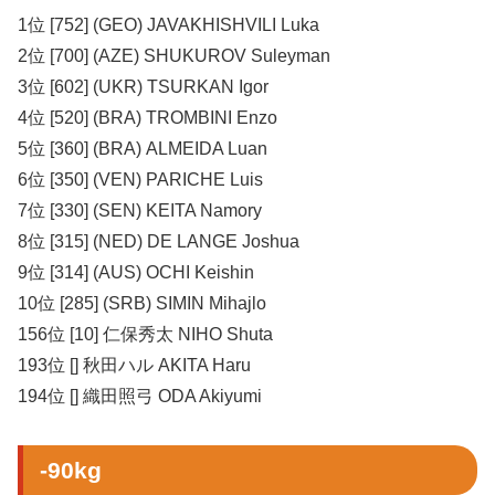
1位 [752] (GEO) JAVAKHISHVILI Luka
2位 [700] (AZE) SHUKUROV Suleyman
3位 [602] (UKR) TSURKAN Igor
4位 [520] (BRA) TROMBINI Enzo
5位 [360] (BRA) ALMEIDA Luan
6位 [350] (VEN) PARICHE Luis
7位 [330] (SEN) KEITA Namory
8位 [315] (NED) DE LANGE Joshua
9位 [314] (AUS) OCHI Keishin
10位 [285] (SRB) SIMIN Mihajlo
156位 [10] 仁保秀太 NIHO Shuta
193位 [] 秋田ハル AKITA Haru
194位 [] 織田照弓 ODA Akiyumi
-90kg