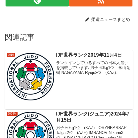
柔道ニュースまとめ
関連記事
IJF世界ランク2019年11月4日
2019
ランクインしているすべての日本人選手
を掲載しています｡男子-60kg1位 永山竜
樹 NAGAYAMA Ryuju2位 (KAZ)
SMETOV Yeldos3位 (GEO)
CHKHVIMIANI Lukhumi4位 (UZB)
LUTFI...
IJF世界ランク(ジュニア)2024年7
2024年
月15日
男子-60kg1位 (KAZ) ORYNBASSAR
Talgat2位 (AZE) IMRANOV Nizami3
位 (USA) VELAZCO Christopher4位 福