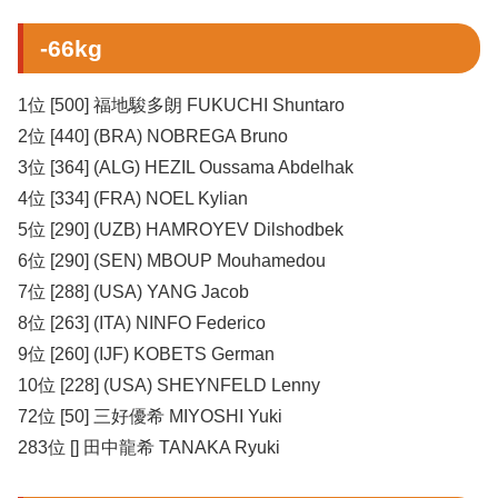
-66kg
1位 [500] 福地駿多朗 FUKUCHI Shuntaro
2位 [440] (BRA) NOBREGA Bruno
3位 [364] (ALG) HEZIL Oussama Abdelhak
4位 [334] (FRA) NOEL Kylian
5位 [290] (UZB) HAMROYEV Dilshodbek
6位 [290] (SEN) MBOUP Mouhamedou
7位 [288] (USA) YANG Jacob
8位 [263] (ITA) NINFO Federico
9位 [260] (IJF) KOBETS German
10位 [228] (USA) SHEYNFELD Lenny
72位 [50] 三好優希 MIYOSHI Yuki
283位 [] 田中龍希 TANAKA Ryuki