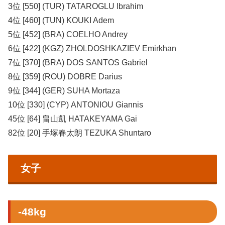
3位 [550] (TUR) TATAROGLU Ibrahim
4位 [460] (TUN) KOUKI Adem
5位 [452] (BRA) COELHO Andrey
6位 [422] (KGZ) ZHOLDOSHKAZIEV Emirkhan
7位 [370] (BRA) DOS SANTOS Gabriel
8位 [359] (ROU) DOBRE Darius
9位 [344] (GER) SUHA Mortaza
10位 [330] (CYP) ANTONIOU Giannis
45位 [64] 畠山凱 HATAKEYAMA Gai
82位 [20] 手塚春太朗 TEZUKA Shuntaro
女子
-48kg