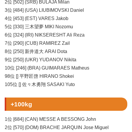
2位 [502] (SRB) BULAJA Milan
3位 [484] (USA) LIUBIMOVSKI Daniel
4位 [453] (EST) VARES Jakob
5位 [330] 三木望夢 MIKI Nozomu
6位 [324] (IRI) NIKSERESHT Ali Reza
7位 [290] (CUB) RAMIREZ Zail
8位 [250] 新井道大 ARAI Dota
9位 [250] (UKR) YUDANOV Nikita
10位 [246] (BRA) GUIMARAES Matheus
98位 [] 平野匠啓 HIRANO Shokei
105位 [] 佐々木勇翔 SASAKI Yuto
+100kg
1位 [684] (CAN) MESSE A BESSONG John
2位 [570] (DOM) BRACHE JARQUIN Jose Miguel