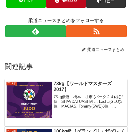
LINE
Pinterest
コピー
柔道ニュースまとめをフォローする
柔道ニュースまとめ
関連記事
73kg【ワールドマスターズ
2017年
2017】
73kg優勝 橋本 壮市 (パーク２４(株))2
位 SHAVDATUASHVILI, Lasha(GEO)3
位 MACIAS, Tommy(SWE)3位
HEYDAROV, Hidayat(AZE)橋本 壮市
(パーク２４(株)) IART...
100kg級【グランプリ・ザグレブ
2017年