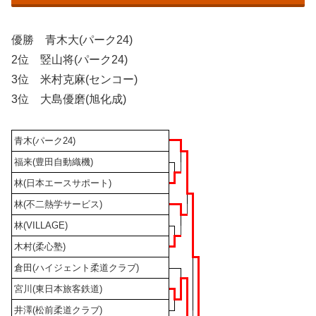
優勝 青木大(パーク24)
2位 竪山将(パーク24)
3位 米村克麻(センコー)
3位 大島優磨(旭化成)
青木(パーク24)
福来(豊田自動織機)
林(日本エースサポート)
林(不二熱学サービス)
林(VILLAGE)
木村(柔心塾)
倉田(ハイジェント柔道クラブ)
宮川(東日本旅客鉄道)
井澤(松前柔道クラブ)