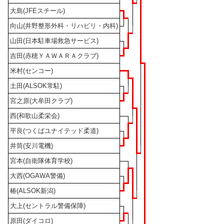
大島(JFEスチール)
向山(井野整形外科・リハビリ・内科)
山田(日本駐車場救急サービス)
吉田(赤穂ＹＡＷＡＲＡクラブ)
米村(センコー)
土田(ALSOK常駐)
宮之原(大牟田クラブ)
西(和歌山柔栄会)
平良(つくばユナイテッド柔道)
井筒(安川電機)
宮本(自衛隊体育学校)
大西(OGAWA警備)
椿(ALSOK新潟)
大上(セントラル警備保障)
原田(ダイコロ)