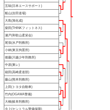
五味(日本エースサポート)
船山(吉田道場)
大島(旭化成)
柴田(THINKフィットネス)
瀬戸(和歌山柔栄会)
尾張(水戸刑務所)
小林(東京拘置所)
後藤(川越少年刑務所)
中原(東レ)
箱田(高崎柔道部)
藤山(熊本刑務所)
上田(トヨタ自動車)
竹内(OGAWA警備)
大橋(岐阜刑務所)
今上(セントラル警備保障)