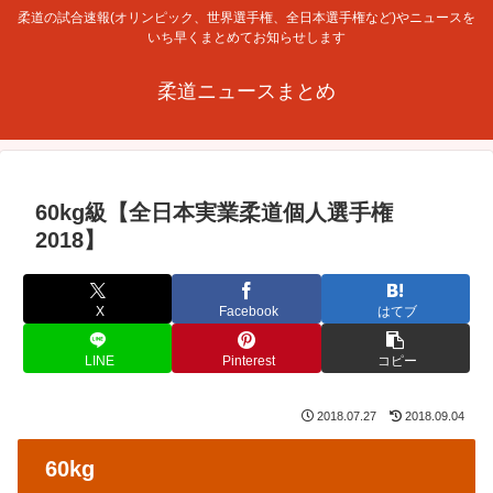
柔道の試合速報(オリンピック、世界選手権、全日本選手権など)やニュースを
いち早くまとめてお知らせします
柔道ニュースまとめ
60kg級【全日本実業柔道個人選手権
2018】
X
Facebook
はてブ
LINE
Pinterest
コピー
2018.07.27
2018.09.04
60kg