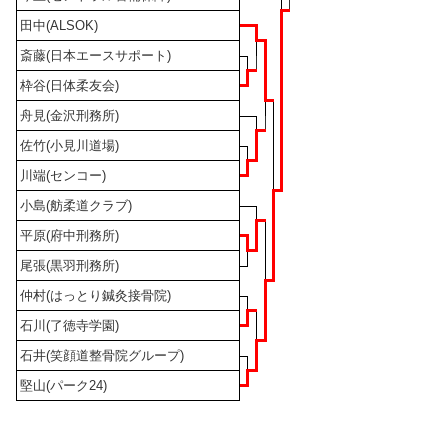
田中(ALSOK)
斎藤(日本エースサポート)
枠谷(日体柔友会)
舟見(金沢刑務所)
佐竹(小見川道場)
川端(センコー)
小島(舫柔道クラブ)
平原(府中刑務所)
尾張(黒羽刑務所)
仲村(はっとり鍼灸接骨院)
石川(了徳寺学園)
石井(笑顔道整骨院グループ)
堅山(パーク24)