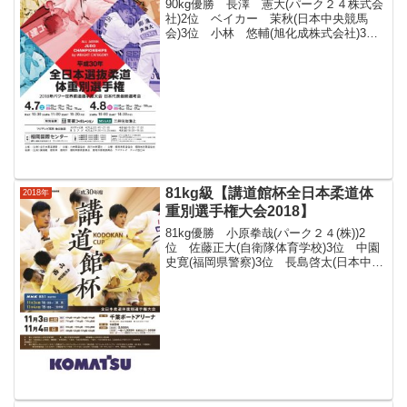
90kg優勝 長澤 憲大(パーク２４株式会
社)2位 ベイカー 茉秋(日本中央競馬
会)3位 小林 悠輔(旭化成株式会社)3
位 向 翔一郎(日本大学4年)長澤 憲大
(パーク２４株式会社) 加藤 博剛(千葉県
警察) 小林 悠輔(旭化成株式会社) ...
81kg級【講道館杯全日本柔道体
2018年
重別選手権大会2018】
81kg優勝 小原拳哉(パーク２４(株))2
位 佐藤正大(自衛隊体育学校)3位 中園
史寛(福岡県警察)3位 長島啓太(日本中央
競馬会)佐々木健志(筑波大学4年) 笠原大
雅(天理大学2年) 長島啓太(日本中央競馬
会) 常見昂世(國學院大学1年...