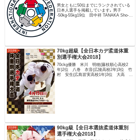
男女ともに50位までにランクされている
日本人選手を掲載しています｡ 男子
-50kg-55kg19位 田中祥 TANAKA Sho-
60kg2位 近藤隼斗 KONDO Hayato-
66kg1位 桂嵐斗 KATSURA Ranto-
73kg...
70kg超級【全日本カデ柔道体重
2018年
別選手権大会2018】
70ckg優勝 米川 明穂(藤枝順心高校2
年)2位 八巻 衣音(広陵高校2年)3位 竹
村 安生(広島皆実高校1年)3位 大高 ひ
かり(帝京中学校3年)米川 明穂(藤枝順心
高校2年) 佐藤 香菜(京都文教高校2年) 毛
利 かえで(新田高校2年...
90kg級【全日本選抜柔道体重別
2018年
選手権大会2018】