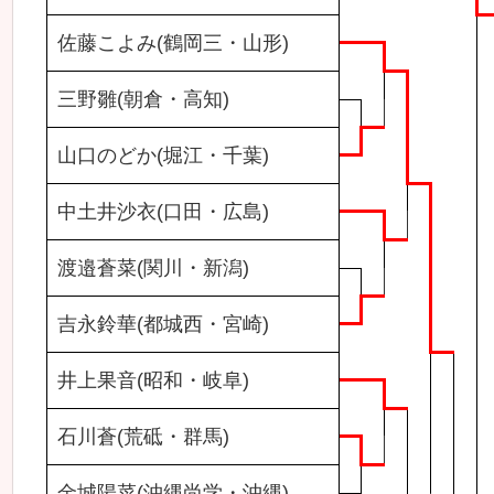
佐藤こよみ(鶴岡三・山形)
三野雛(朝倉・高知)
山口のどか(堀江・千葉)
中土井沙衣(口田・広島)
渡邉蒼菜(関川・新潟)
吉永鈴華(都城西・宮崎)
井上果音(昭和・岐阜)
石川蒼(荒砥・群馬)
金城陽菜(沖縄尚学・沖縄)