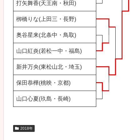
打矢舞香(天王南・秋田)
栁橋りな(上田三・長野)
奥谷星来(北条中・鳥取)
山口紅炎(若松一中・福島)
新井万央(東松山北・埼玉)
保田恭樺(桃映・京都)
山口心夏(玖島・長崎)
2018年