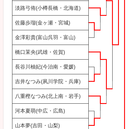
淡路弓侑(小樽長橋・北海道)
佐藤歩瑠(金ヶ瀬・宮城)
金澤彩貴(富山呉羽・富山)
橋口茉央(武雄・佐賀)
長谷川柚妃(今治南・愛媛)
吉井なつみ(夙川学院・兵庫)
八重樫なつみ(北上南・岩手)
河本夏萌(中広・広島)
山本夢(吉田・山梨)