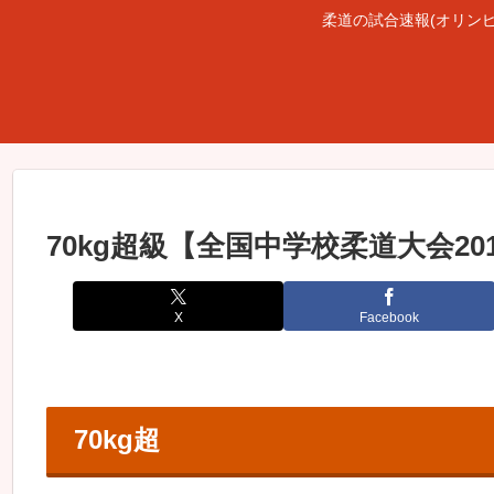
柔道の試合速報(オリン
70kg超級【全国中学校柔道大会20
X
Facebook
70kg超