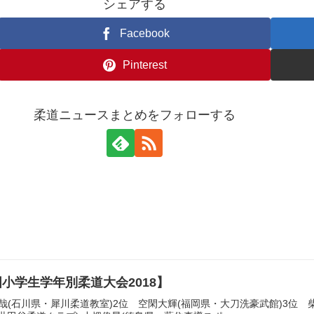
シェアする
Facebook
Pinterest
柔道ニュースまとめをフォローする
国小学生学年別柔道大会2018】
貴哉(石川県・犀川柔道教室)2位 空閑大輝(福岡県・大刀洗豪武館)3位 