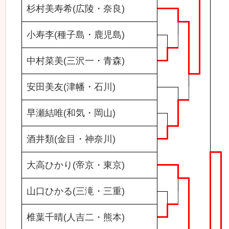
杉村美寿希(広陵・奈良)
小寿李(種子島・鹿児島)
中村菜美(三沢一・青森)
安田美友(津幡・石川)
早瀬結唯(和気・岡山)
酒井類(金目・神奈川)
大高ひかり(帝京・東京)
山口ひかる(三滝・三重)
椎葉千晴(人吉二・熊本)