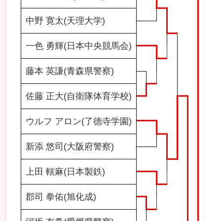
中野 寛太(天理大学)
一色 勇輝(日本中央競馬会)
藤本 英謙(青森県警察)
佐藤 正大(自衛隊体育学校)
ウルフ アロン(了德寺学園)
新添 悠司(大阪府警察)
上田 轄麻(日本製鉄)
郡司 拳佑(旭化成)