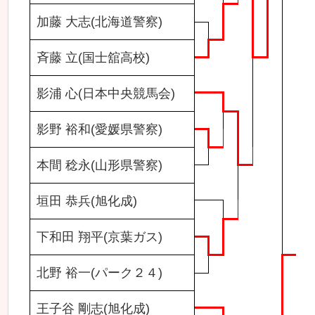
加藤 大志(北海道警察)
斉藤 立(国士舘高校)
影浦 心(日本中央競馬会)
影野 裕和(愛媛県警察)
本間 稔永(山形県警察)
垣田 恭兵(旭化成)
下和田 翔平(京葉ガス)
北野 裕一(パーク２４)
王子谷 剛志(旭化成)