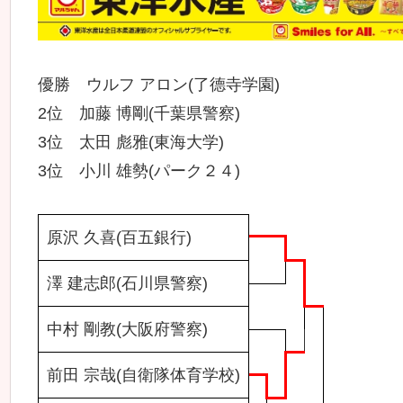
優勝 ウルフ アロン(了德寺学園)
2位 加藤 博剛(千葉県警察)
3位 太田 彪雅(東海大学)
3位 小川 雄勢(パーク２４)
原沢 久喜(百五銀行)
澤 建志郎(石川県警察)
中村 剛教(大阪府警察)
前田 宗哉(自衛隊体育学校)