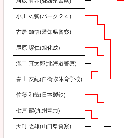
河坂 有希(愛媛県警察)
小川 雄勢(パーク２４)
古居 頌悟(愛知県警察)
尾原 琢仁(旭化成)
瀧田 真太郎(北海道警察)
春山 友紀(自衛隊体育学校)
佐藤 和哉(日本製鉄)
七戸 龍(九州電力)
大町 隆雄(山口県警察)