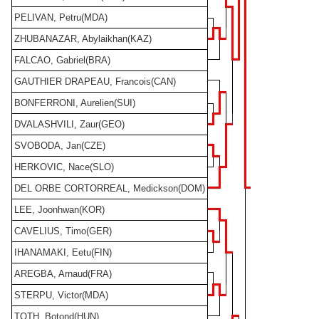
PELIVAN, Petru(MDA)
ZHUBANAZAR, Abylaikhan(KAZ)
FALCAO, Gabriel(BRA)
GAUTHIER DRAPEAU, Francois(CAN)
BONFERRONI, Aurelien(SUI)
DVALASHVILI, Zaur(GEO)
SVOBODA, Jan(CZE)
HERKOVIC, Nace(SLO)
DEL ORBE CORTORREAL, Medickson(DOM)
LEE, Joonhwan(KOR)
CAVELIUS, Timo(GER)
IHANAMAKI, Eetu(FIN)
AREGBA, Arnaud(FRA)
STERPU, Victor(MDA)
TOTH, Botond(HUN)