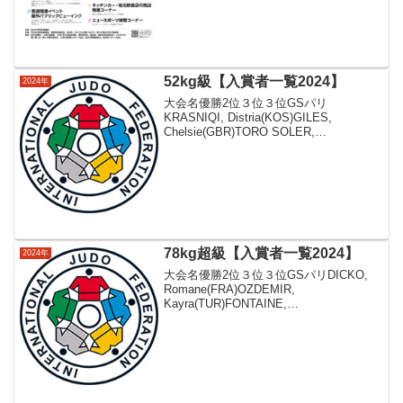
52kg級【入賞者一覧2024】
2024年
大会名優勝2位３位３位GSパリ
KRASNIQI, Distria(KOS)GILES,
Chelsie(GBR)TORO SOLER,
Ariane(ESP)大森生純(JR東日本)GSバク
ーKELDIYOROVA, Diyora(UZB)G...
78kg超級【入賞者一覧2024】
2024年
大会名優勝2位３位３位GSパリDICKO,
Romane(FRA)OZDEMIR,
Kayra(TUR)FONTAINE,
Lea(FRA)HERSHKO, Raz(ISR)GSバクー
DICKO, Romane(FRA)TAVANO, As...