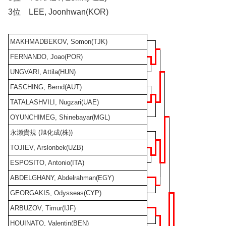
3位 LEE, Joonhwan(KOR)
MAKHMADBEKOV, Somon(TJK)
FERNANDO, Joao(POR)
UNGVARI, Attila(HUN)
FASCHING, Bernd(AUT)
TATALASHVILI, Nugzari(UAE)
OYUNCHIMEG, Shinebayar(MGL)
永瀬貴規 (旭化成(株))
TOJIEV, Arslonbek(UZB)
ESPOSITO, Antonio(ITA)
ABDELGHANY, Abdelrahman(EGY)
GEORGAKIS, Odysseas(CYP)
ARBUZOV, Timur(IJF)
HOUINATO, Valentin(BEN)