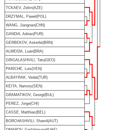
TCKAEV, Zelim(AZE)
DRZYMAL, Pawel(POL)
WANG, Jiangnan(CHN)
GANDIA, Adrian(PUR)
GERBEKOV, Askerbii(BRN)
ALMEIDA, Luan(BRA)
GRIGALASHVILI, Tato(GEO)
PARICHE, Luis(VEN)
ALBAYRAK, Vedat(TUR)
KEITA, Namory(SEN)
GRAMATIKOV, Georgi(BUL)
PEREZ, Jorge(CHI)
CASSE, Matthias(BEL)
BORCHASHVILI, Shamil(AUT)
OMAROV, Gadzhimurad(UAE)