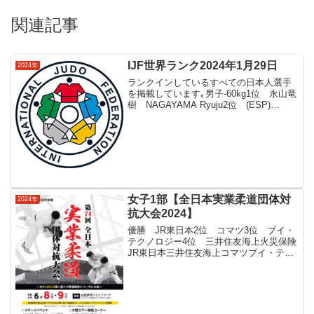
関連記事
IJF世界ランク2024年1月29日
2024年
ランクインしているすべての日本人選手
を掲載しています｡男子-60kg1位 永山竜
樹 NAGAYAMA Ryuju2位 (ESP)
GARRIGOS Francisco3位 (TPE) YANG
Yung4位 (KOR) LEE Harim5...
女子1部【全日本実業柔道団体対
2024年
抗大会2024】
優勝 JR東日本2位 コマツ3位 ブイ・
テクノロジー4位 三井住友海上火災保険
JR東日本三井住友海上コマツブイ・テク
ノロジー勝敗順位JR東日本×〇〇〇3-01
三井住友海上△×△△0-34コマツ△〇×〇
2-12ブイ・テクノロジー△〇△×1-2...