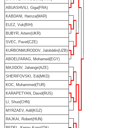
ABUASHVILI, Giga(FRA)
KABDANI, Hamza(MAR)
ELEZ, Vuk(BIH)
BUBYR, Artem(UKR)
SVEC, Pavel(CZE)
KURBONMURODOV, Jaloliddin(UZB)
ABOELFARAG, Mohamed(EGY)
MAJIDOV, Jahangir(AZE)
SHERIFOVSKI, Edi(MKD)
KOC, Muhammed(TUR)
KARAPETYAN, David(RUS)
LI, Shuo(CHN)
MYRZAEV, Adil(KGZ)
RAJKAI, Robert(HUN)
BEDEL, Kenny Komi(ITA)