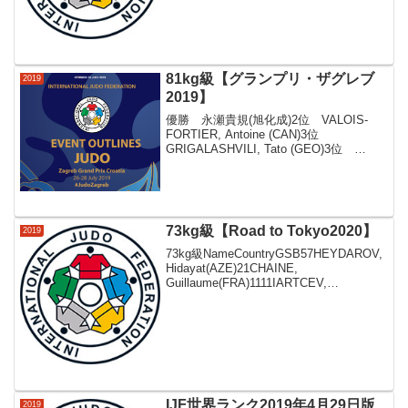
TODAKA Junnosuke+90kg女子-4...
81kg級【グランプリ・ザグレブ
2019
2019】
優勝 永瀬貴規(旭化成)2位 VALOIS-
FORTIER, Antoine (CAN)3位
GRIGALASHVILI, Tato (GEO)3位
MOLLAEI, Saeid (IRI)MOLLAEI, Saeid
(IRI)KOUAM...
73kg級【Road to Tokyo2020】
2019
73kg級NameCountryGSB57HEYDAROV,
Hidayat(AZE)21CHAINE,
Guillaume(FRA)1111IARTCEV,
Denis(RUS)111AN,
Changrim(KOR)1HASHIMOTO...
IJF世界ランク2019年4月29日版
2019