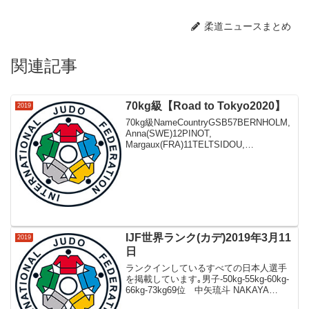
柔道ニュースまとめ
関連記事
70kg級【Road to Tokyo2020】
2019
70kg級NameCountryGSB57BERNHOLM,
Anna(SWE)12PINOT,
Margaux(FRA)11TELTSIDOU,
Elisavet(GRE)112NIIZOE,
Saki(JPN)11TIMO, Barba...
IJF世界ランク(カデ)2019年3月11
2019
日
ランクインしているすべての日本人選手
を掲載しています｡男子-50kg-55kg-60kg-
66kg-73kg69位 中矢琉斗 NAKAYA
Ryuto-81kg-90kg15位 戸髙淳之介