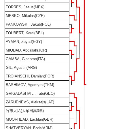
TORRES, Jesus(MEX)
MESKO, Mikulas(CZE)
PANKOWSKI, Jakub(POL)
FOUBERT, Karel(BEL)
AYMAN, Zeyad(EGY)
MIQDAD, Abdallah(JOR)
GAMBA, Giacomo(ITA)
GIL, Agustin(ARG)
TROIANSCHI, Damian(POR)
BASHIMOV, Agamyrat(TKM)
GRIGALASHVILI, Tato(GEO)
ZARUDNEVS, Aleksejs(LAT)
竹市大祐(大牟田高3年)
MOORHEAD, Lachlan(GBR)
SHATVERYAN, Boris(ARM)