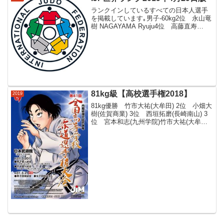
ランクインしているすべての日本人選手
を掲載しています｡男子-60kg2位 永山竜
樹 NAGAYAMA Ryuju4位 高藤直寿
TAKATO Naohisa25位 古賀玄暉 KOGA
Genki26位 大島優磨 OSHIMA Yuma40
位...
81kg級【高校選手権2018】
2019
81kg優勝 竹市大祐(大牟田) 2位 小畑大
樹(佐賀商業) 3位 西垣拓磨(長崎南山) 3
位 宮本和志(九州学院)竹市大祐(大牟田)
柴田蓮音(東海大翔洋) 世尾隆太郎(高川学
園) 三浦大樹(沖縄尚学) 山内朝陽(箕島) 藤
岡歩武(常磐)...