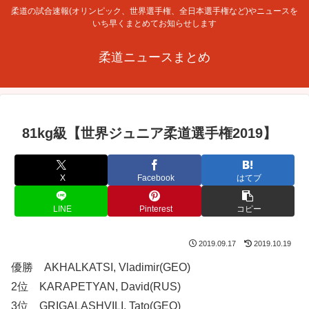
柔道の試合速報(オリンピック、世界選手権、全日本選手権など)やニュースを
いち早くまとめてお知らせします
柔道ニュースまとめ
81kg級【世界ジュニア柔道選手権2019】
X
Facebook
はてブ
LINE
Pinterest
コピー
2019.09.17
2019.10.19
優勝 AKHALKATSI, Vladimir(GEO)
2位 KARAPETYAN, David(RUS)
3位 GRIGALASHVILI, Tato(GEO)