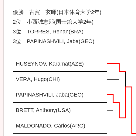
優勝 古賀 玄暉(日本体育大学2年)
2位 小西誠志郎(国士舘大学2年)
3位 TORRES, Renan(BRA)
3位 PAPINASHVILI, Jaba(GEO)
HUSEYNOV, Karamat(AZE)
VERA, Hugo(CHI)
PAPINASHVILI, Jaba(GEO)
BRETT, Anthony(USA)
MALDONADO, Carlos(ARG)