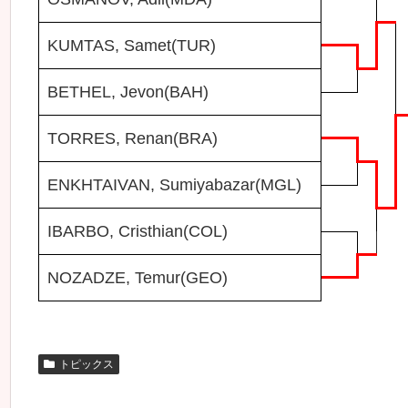
KUMTAS, Samet(TUR)
BETHEL, Jevon(BAH)
TORRES, Renan(BRA)
ENKHTAIVAN, Sumiyabazar(MGL)
IBARBO, Cristhian(COL)
NOZADZE, Temur(GEO)
トピックス