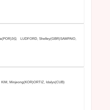
R)3位 LUDFORD, Shelley(GBR)SAMPAIO,
Minjeong(KOR)ORTIZ, Idalys(CUB)