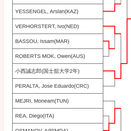
YESSENGEL, Arslan(KAZ)
VERHORSTERT, Ivo(NED)
BASSOU, Issam(MAR)
ROBERTS MOK, Owen(AUS)
小西誠志郎(国士舘大学2年)
PERALTA, Jose Eduardo(CRC)
MEJRI, Moneam(TUN)
REA, Diego(ITA)
OSMANOV, Adil(MDA)