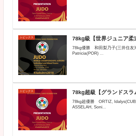
78kg級【世界ジュニア柔
トピックス
78kg優勝 和田梨乃子(三井住友海上火災保
Patricia(POR) ...
78kg超級【グランドスラ
トピックス
78kg超優勝 ORTIZ, Idalys(C
ASSELAH, Soni...