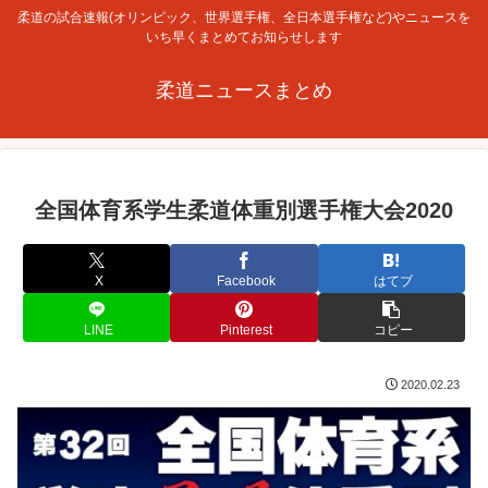
柔道の試合速報(オリンピック、世界選手権、全日本選手権など)やニュースを
いち早くまとめてお知らせします
柔道ニュースまとめ
全国体育系学生柔道体重別選手権大会2020
X
Facebook
はてブ
LINE
Pinterest
コピー
2020.02.23