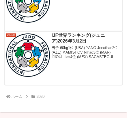
竜樹 NAGAYAMA Ryuju3位 (KOR) LEE
Harim4位 (FRA) MKHEIDZE L...
IJF世界ランキング(ジュニ
2026年
ア)2026年3月2日
男子-60kg1位 (USA) YANG Jonathan2位
(AZE) MAMISHOV Nihad3位 (MAR)
IJIOUI Ilias4位 (MEX) SAGASTEGUI
Eduardo5位 (AZE) GARAYEV Far...
ホーム
2020