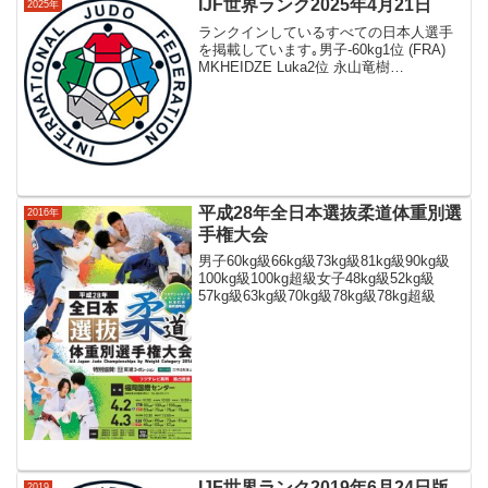
IJF世界ランク2025年4月21日
2025年
ランクインしているすべての日本人選手
を掲載しています｡男子-60kg1位 (FRA)
MKHEIDZE Luka2位 永山竜樹
NAGAYAMA Ryuju3位 (TPE) YANG Yung
Wei4位 (KAZ) SMETOV Yeld...
平成28年全日本選抜柔道体重別選
2016年
手権大会
男子60kg級66kg級73kg級81kg級90kg級
100kg級100kg超級女子48kg級52kg級
57kg級63kg級70kg級78kg級78kg超級
IJF世界ランク2019年6月24日版
2019