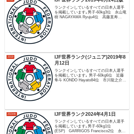
ランクインしているすべての日本人選手
を掲載しています｡男子-60kg3位 永山竜
樹 NAGAYAMA Ryuju4位 高藤直寿
TAKATO Naohisa30位 古賀玄暉 KOGA
Genki33位 大島優磨 OSHIMA Yuma43
位...
IJF世界ランク(ジュニア)2019年8
2019
月12日
ランクインしているすべての日本人選手
を掲載しています｡ 男子-60kg6位 近藤
隼斗 KONDO Hayato84位 市川龍之介
ICHIKAWA Ryunosuke-66kg4位 相田勇
司 AIDA Yuji14位 若狭智也 WAKASA...
IJF世界ランク2024年4月1日
2024年
ランクインしているすべての日本人選手
を掲載しています｡男子-60kg1位
(ESP) GARRIGOS Francisco2位 永山