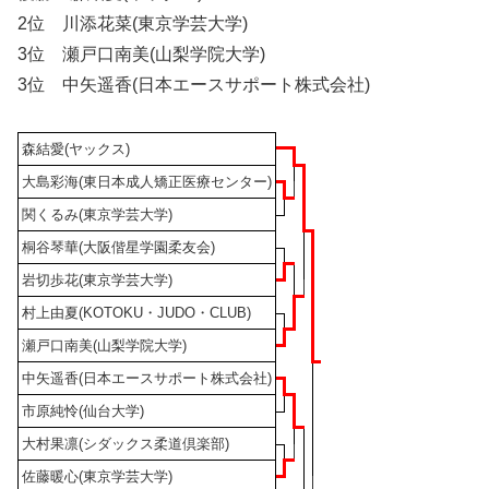
2位 川添花菜(東京学芸大学)
3位 瀬戸口南美(山梨学院大学)
3位 中矢遥香(日本エースサポート株式会社)
森結愛(ヤックス)
大島彩海(東日本成人矯正医療センター)
関くるみ(東京学芸大学)
桐谷琴華(大阪偕星学園柔友会)
岩切歩花(東京学芸大学)
村上由夏(KOTOKU・JUDO・CLUB)
瀬戸口南美(山梨学院大学)
中矢遥香(日本エースサポート株式会社)
市原純怜(仙台大学)
大村果凛(シダックス柔道倶楽部)
佐藤暖心(東京学芸大学)