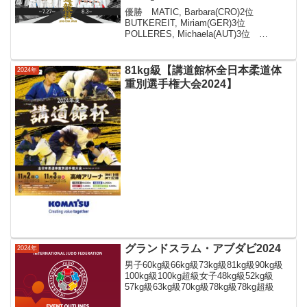
優勝 MATIC, Barbara(CRO)2位
BUTKEREIT, Miriam(GER)3位
POLLERES, Michaela(AUT)3位
WILLEMS, Gabriella(BEL)MATIC,
Barbara(CRO)PO...
81kg級【講道館杯全日本柔道体
2024年
重別選手権大会2024】
グランドスラム・アブダビ2024
2024年
男子60kg級66kg級73kg級81kg級90kg級
100kg級100kg超級女子48kg級52kg級
57kg級63kg級70kg級78kg級78kg超級