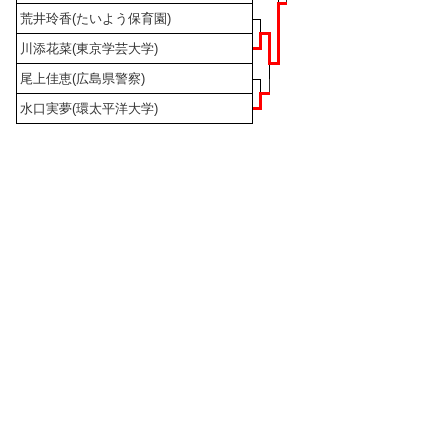
荒井玲香(たいよう保育園)
川添花菜(東京学芸大学)
尾上佳恵(広島県警察)
水口実夢(環太平洋大学)