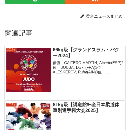
柔道ニュースまとめ
関連記事
66kg級【グランドスラム・バク
2024年
ー2024】
優勝 GAITERO MARTIN, Alberto(ESP)2
位 BOUBA, Daikii(FRA)3位
ALESKEROV, Rufat(AIN)3位
NAJAFOV, Yashar(AZE)NAJAFOV,
Yashar(AZE)F...
81kg級【講道館杯全日本柔道体
2024年
重別選手権大会2025】