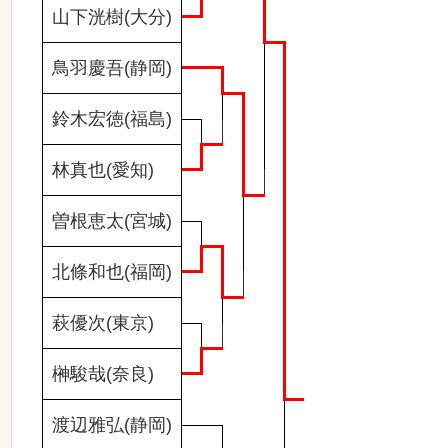
山下洸樹(大分)
鳥羽慶吾(静岡)
鈴木宏徳(福島)
林真也(愛知)
曽根恵太(宮城)
北條和也(福岡)
萩優次(東京)
榊駿哉(奈良)
渡辺雅弘(静岡)