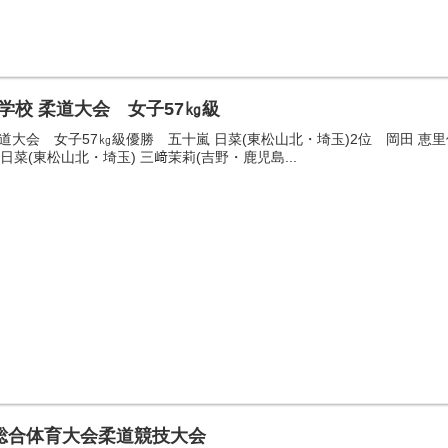
中学校 柔道大会 女子57㎏級
柔道大会 女子57㎏級優勝 五十嵐 日菜(東松山北・埼玉)2位 岡田 恵里
日菜(東松山北・埼玉) 三﨑茉莉(吉野・鹿児島...
総合体育大会柔道競技大会