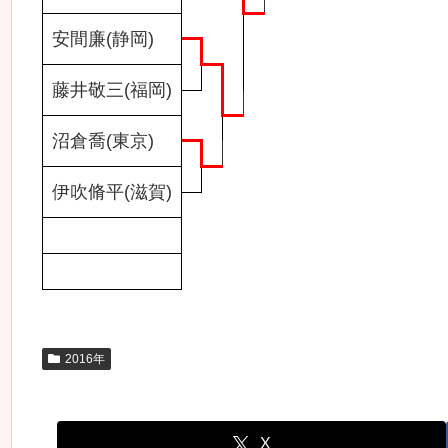
安間廉(静岡)
藤井敬三(福岡)
沼倉喬(東京)
伊吹脩平(滋賀)
2016年
X