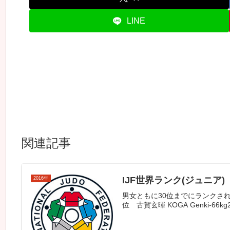
LINE
関連記事
IJF世界ランク(ジュニア) 
2016年
男女ともに30位までにランクされている
位 古賀玄暉 KOGA Genki-66k