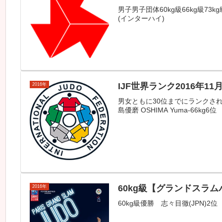
男子男子団体60kg級66kg級73kg
(インターハイ)
IJF世界ランク2016年11
2016年
男女ともに30位までにランクされている
島優磨 OSHIMA Yuma-66kg6位 
60kg級【グランドスラムパ
2016年
60kg級優勝 志々目徹(JPN)2位 MUSHKI