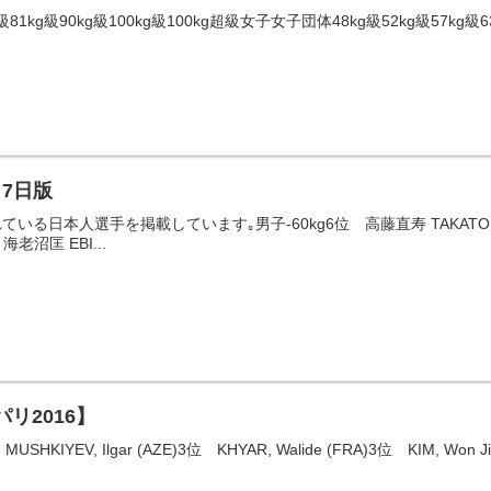
級81kg級90kg級100kg級100kg超級女子女子団体48kg級52kg級57kg
月7日版
日本人選手を掲載しています｡男子-60kg6位 高藤直寿 TAKATO Naohi
海老沼匡 EBI...
リ2016】
YEV, Ilgar (AZE)3位 KHYAR, Walide (FRA)3位 KIM, Won Jin (KO