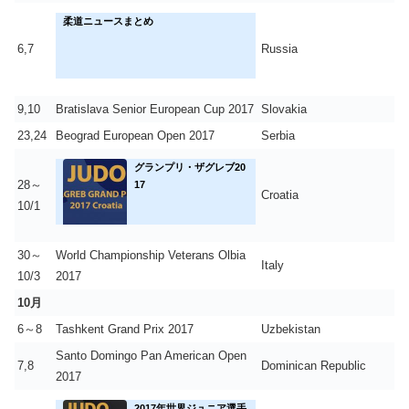
柔道ニュースまとめ
6,7
Russia
9,10
Bratislava Senior European Cup 2017
Slovakia
23,24
Beograd European Open 2017
Serbia
グランプリ・ザグレブ20
28～
17
Croatia
10/1
30～
World Championship Veterans Olbia
Italy
10/3
2017
10月
6～8
Tashkent Grand Prix 2017
Uzbekistan
Santo Domingo Pan American Open
7,8
Dominican Republic
2017
2017年世界ジュニア選手