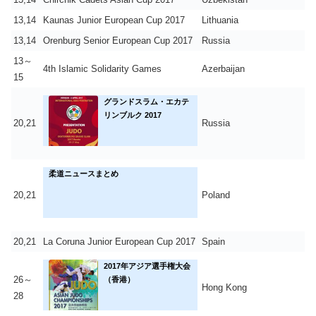
13,14
Kaunas Junior European Cup 2017
Lithuania
13,14
Orenburg Senior European Cup 2017
Russia
13～
4th Islamic Solidarity Games
Azerbaijan
15
グランドスラム・エカテ
リンブルク 2017
20,21
Russia
柔道ニュースまとめ
20,21
Poland
20,21
La Coruna Junior European Cup 2017
Spain
2017年アジア選手権大会
26～
（香港）
Hong Kong
28