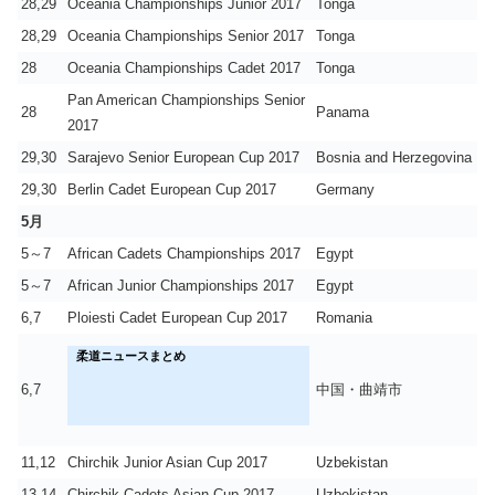
28,29
Oceania Championships Junior 2017
Tonga
28,29
Oceania Championships Senior 2017
Tonga
28
Oceania Championships Cadet 2017
Tonga
Pan American Championships Senior
28
Panama
2017
29,30
Sarajevo Senior European Cup 2017
Bosnia and Herzegovina
29,30
Berlin Cadet European Cup 2017
Germany
5月
5～7
African Cadets Championships 2017
Egypt
5～7
African Junior Championships 2017
Egypt
6,7
Ploiesti Cadet European Cup 2017
Romania
柔道ニュースまとめ
6,7
中国・曲靖市
11,12
Chirchik Junior Asian Cup 2017
Uzbekistan
13,14
Chirchik Cadets Asian Cup 2017
Uzbekistan