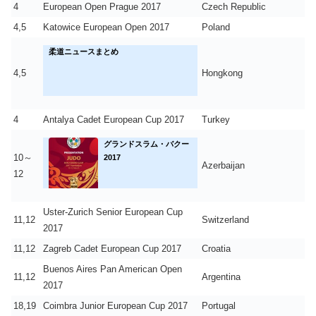
4
European Open Prague 2017
Czech Republic
4,5
Katowice European Open 2017
Poland
柔道ニュースまとめ
4,5
Hongkong
4
Antalya Cadet European Cup 2017
Turkey
グランドスラム・バクー
10～
2017
Azerbaijan
12
Uster-Zurich Senior European Cup
11,12
Switzerland
2017
11,12
Zagreb Cadet European Cup 2017
Croatia
Buenos Aires Pan American Open
11,12
Argentina
2017
18,19
Coimbra Junior European Cup 2017
Portugal