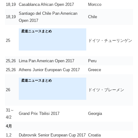
18,19
Casablanca African Open 2017
Morcco
Santiago del Chile Pan American
18,19
Chile
Open 2017
柔道ニュースまとめ
25
ドイツ・チューリンゲン
25,26
Lima Pan American Open 2017
Peru
25,26
Athens Junior European Cup 2017
Greece
柔道ニュースまとめ
26
ドイツ・ブレーメン
31～
Grand Prix Tbilisi 2017
Georgia
4/2
4月
1,2
Dubrovnik Senior European Cup 2017
Croatia