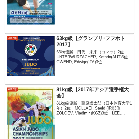
63kg級【グランプリ･フフホト
2017年
2017】
63kg優勝 田代 未来（コマツ）2位
UNTERWURZACHER, Kathrin(AUT)3位
GWEND, Edwige(ITA)3位
KRSSAKOVA,
Magdalena(AUT)UNTERWURZACHER,
Kathrin...
81kg級【2017年アジア選手権大
2017年
会】
81kg級優勝 藤原崇太郎（日本体育大学1
年）2位 MOLLAEI, Saeid (IRI)3位
ZOLOEV, Vladimir (KGZ)3位 LEE,
Moon Jin (KOR)NYAMSUREN,
Dagvasuren (MGL)...