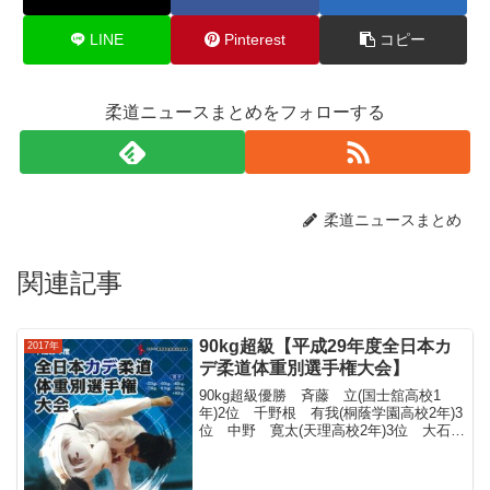
LINE
Pinterest
コピー
柔道ニュースまとめをフォローする
柔道ニュースまとめ
関連記事
90kg超級【平成29年度全日本カ
2017年
デ柔道体重別選手権大会】
90kg超級優勝 斉藤 立(国士舘高校1
年)2位 千野根 有我(桐蔭学園高校2年)3
位 中野 寛太(天理高校2年)3位 大石
由(桜丘高校2年)斉藤 立(国士舘高校1年)
井上 直弥(天理高校1年) 榎田 大人(東
海大学付属相模高校2年) ...