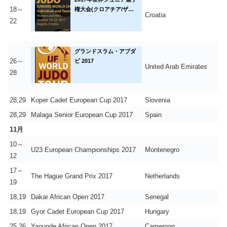
18～
権大会(クロアチア/ザグ
Croatia
レブ)
22
グランドスラム・アブダ
26～
ビ 2017
United Arab Emirates
28
28,29
Koper Cadet European Cup 2017
Slovenia
28,29
Malaga Senior European Cup 2017
Spain
11月
10～
U23 European Championships 2017
Montenegro
12
17～
The Hague Grand Prix 2017
Netherlands
19
18,19
Dakar African Open 2017
Senegal
18,19
Gyor Cadet European Cup 2017
Hungary
25,26
Yaounde African Open 2017
Cameroon