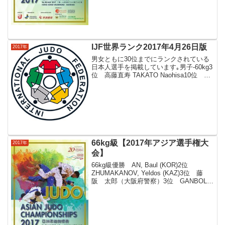
IJF世界ランク2017年4月26日版
2017年
男女ともに30位までにランクされている
日本人選手を掲載しています｡男子-60kg3
位 高藤直寿 TAKATO Naohisa10位
志々目徹 SHISHIME Toru28位 永山竜樹
NAGAYAMA Ryuju-66kg3位 阿部一二
三...
66kg級【2017年アジア選手権大
2017年
会】
66kg級優勝 AN, Baul (KOR)2位
ZHUMAKANOV, Yeldos (KAZ)3位 藤
阪 太郎（大阪府警察）3位 GANBOLD,
Kherlen (MGL)AN, Baul (KOR) LI, Jiadi
(CHN) ...