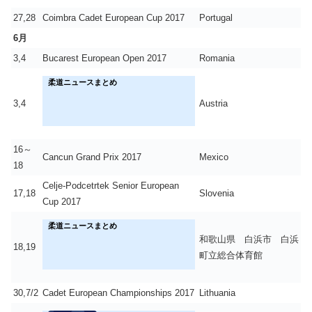
27,28
Coimbra Cadet European Cup 2017
Portugal
6月
3,4
Bucarest European Open 2017
Romania
柔道ニュースまとめ
3,4
Austria
16～
Cancun Grand Prix 2017
Mexico
18
Celje-Podcetrtek Senior European
17,18
Slovenia
Cup 2017
柔道ニュースまとめ
和歌山県 白浜市 白浜
18,19
町立総合体育館
30,7/2
Cadet European Championships 2017
Lithuania