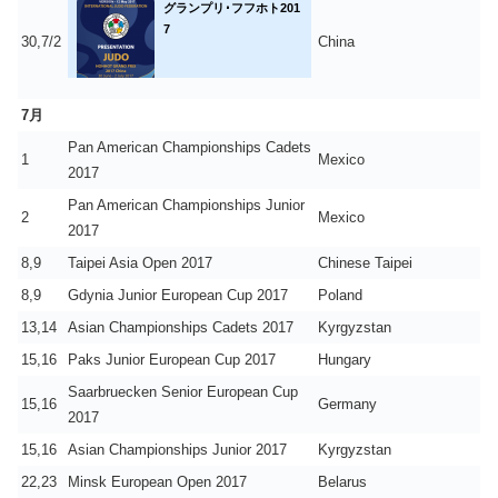
グランプリ･フフホト201
7
30,7/2
China
7月
Pan American Championships Cadets
1
Mexico
2017
Pan American Championships Junior
2
Mexico
2017
8,9
Taipei Asia Open 2017
Chinese Taipei
8,9
Gdynia Junior European Cup 2017
Poland
13,14
Asian Championships Cadets 2017
Kyrgyzstan
15,16
Paks Junior European Cup 2017
Hungary
Saarbruecken Senior European Cup
15,16
Germany
2017
15,16
Asian Championships Junior 2017
Kyrgyzstan
22,23
Minsk European Open 2017
Belarus