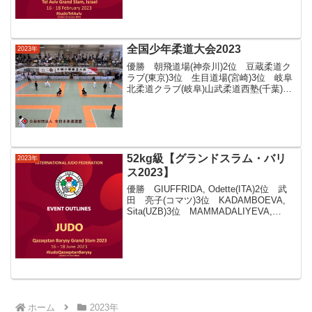
全国少年柔道大会2023
2023年
優勝 朝飛道場(神奈川)2位 豆蔵柔道ク
ラブ(東京)3位 生目道場(宮崎)3位 岐阜
北柔道クラブ(岐阜)山武柔道西塾(千葉)岩
国少年柔道クラブ(山口)生目道場(宮崎)板
野町柔道教室(徳島)高岡西条柔道教室(富
山)広畑柔道教室(兵庫)豆蔵柔道...
52kg級【グランドスラム・バリ
2023年
ス2023】
優勝 GIUFFRIDA, Odette(ITA)2位 武
田 亮子(コマツ)3位 KADAMBOEVA,
Sita(UZB)3位 MAMMADALIYEVA,
Gultaj(AZE)GIUFFRIDA,
Odette(ITA)WEILL D...
ホーム
2023年