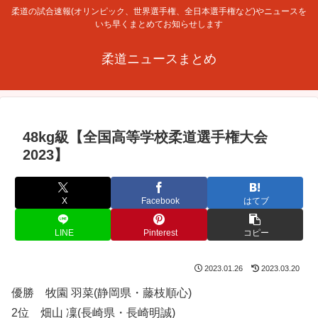
柔道の試合速報(オリンピック、世界選手権、全日本選手権など)やニュースを
いち早くまとめてお知らせします
柔道ニュースまとめ
48kg級【全国高等学校柔道選手権大会
2023】
X
Facebook
はてブ
LINE
Pinterest
コピー
2023.01.26
2023.03.20
優勝 牧園 羽菜(静岡県・藤枝順心)
2位 畑山 凜(長崎県・長崎明誠)