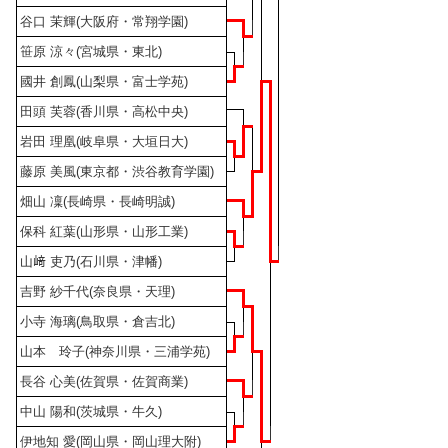
谷口 茉輝(大阪府・常翔学園)
笹原 涼々(宮城県・東北)
國井 創鳳(山梨県・富士学苑)
田頭 芙蓉(香川県・高松中央)
岩田 理凰(岐阜県・大垣日大)
藤原 美風(東京都・渋谷教育学園)
畑山 凜(長崎県・長崎明誠)
保科 紅葉(山形県・山形工業)
山﨑 吏乃(石川県・津幡)
吉野 紗千代(奈良県・天理)
小寺 海璃(鳥取県・倉吉北)
山本 玲子(神奈川県・三浦学苑)
長谷 心美(佐賀県・佐賀商業)
中山 陽和(茨城県・牛久)
伊地知 愛(岡山県・岡山理大附)