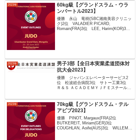
60kg級【グランドスラム・ウラ
2023年
ンバートル2023】
優勝 永山 竜樹(SBC湘南美容クリニッ
ク)2位 VALADIER PICARD,
Romain(FRA)3位 LEE, Harim(KOR)3
位 ABDULAEV, Ramazan(AIN)YANG,
Yung Wei(TPE)LOPES...
男子3部【全日本実業柔道団体対
2023年
抗大会2023】
優勝 ジャパンエレベーターサービス2
位 松波総合病院3位 サトー工業3位
Ｒ＆Ｓ ＡＣＡＤＥＭＹＪＦＥスチール大
三紙業北陸電力日本生命保険相互会社東
日本旅客鉄道Ａ東海げんき整骨院クラブ
セントラル警備保障Ｂジャパンエレベー
70kg級【グランドスラム・テル
2023年
ターサービスはっとり...
アビブ2023】
優勝 PINOT, Margaux(FRA)2位
BUTKEREIT, Miriam(GER)3位
COUGHLAN, Aoife(AUS)3位 WILLEMS,
Gabriella(BEL)CVJETKO,
Lara(CRO)BERNHO...