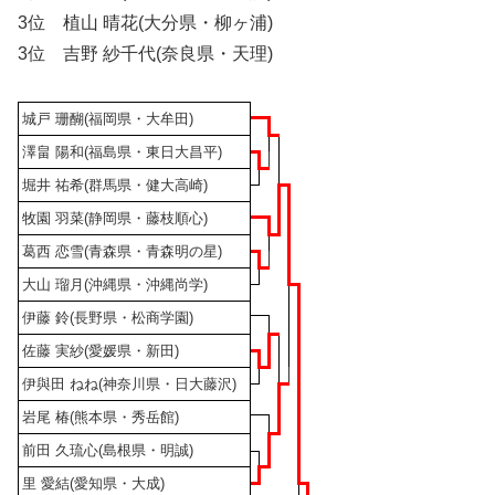
3位 植山 晴花(大分県・柳ヶ浦)
3位 吉野 紗千代(奈良県・天理)
城戸 珊醐(福岡県・大牟田)
澤畠 陽和(福島県・東日大昌平)
堀井 祐希(群馬県・健大高崎)
牧園 羽菜(静岡県・藤枝順心)
葛西 恋雪(青森県・青森明の星)
大山 瑠月(沖縄県・沖縄尚学)
伊藤 鈴(長野県・松商学園)
佐藤 実紗(愛媛県・新田)
伊與田 ねね(神奈川県・日大藤沢)
岩尾 椿(熊本県・秀岳館)
前田 久琉心(島根県・明誠)
里 愛結(愛知県・大成)