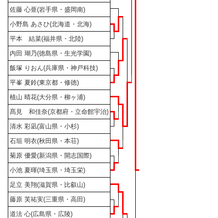
佐藤 心亜(岩手県・盛岡南)
小野島 あさひ(北海道・北海)
平本 結菜(福井県・北陸)
内田 瑚乃(徳島県・生光学園)
飯塚 りおん(兵庫県・神戸科技)
平峯 夏鈴(東京都・修徳)
植山 晴花(大分県・柳ヶ浦)
髙見 和佳奈(京都府・立命館宇治)
清水 彩凪(富山県・小杉)
石垣 明衣(秋田県・本荘)
菊原 優愛(新潟県・開志国際)
小池 夏暉(埼玉県・埼玉栄)
足立 美翔(滋賀県・比叡山)
藤原 芙祐実(三重県・高田)
道法 心(広島県・広陵)