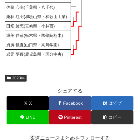
佐藤 心南(千葉県・八千代)
栗林 紅羽(和歌山県・和歌山工業)
田畑 綾恋(宮崎県・小林西)
渥美 佳蓮(栃木県・國學院栃木)
貞廣 帆夏(山口県・高川学園)
岩元 夢優(鹿児島県・国分中央)
2023年
シェアする
X
Facebook
はてブ
LINE
Pinterest
コピー
柔道ニュースまとめをフォローする