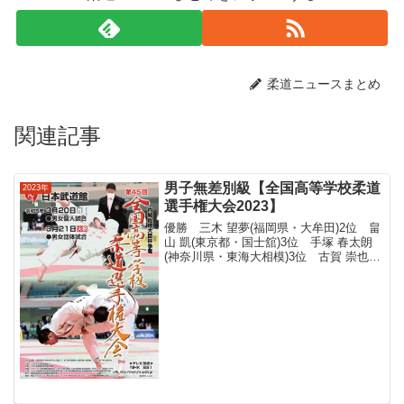
柔道ニュースまとめ
関連記事
男子無差別級【全国高等学校柔道
2023年
選手権大会2023】
優勝 三木 望夢(福岡県・大牟田)2位 畠
山 凱(東京都・国士舘)3位 手塚 春太朗
(神奈川県・東海大相模)3位 古賀 崇也
(滋賀県・近江)市谷 櫂人(大阪府・東海大
大阪仰星)三浦 康瑚(三重県・四日市中央
工)香田 桜次郎(佐賀県・佐賀商業...