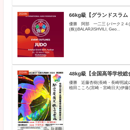
66kg級【グランドスラム
2024年
優勝 阿部 一二三 (パーク２４(株))2位
(株))BALARJISHVILI, Geo...
48kg級【全国高等学校総
2024年
優勝 近藤杏樹(長崎・長崎明誠)
植田こころ(宮崎・宮崎日大)伊藤愛