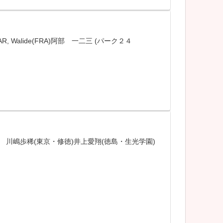
YAR, Walide(FRA)阿部 一二三 (パーク２４
 川嶋歩稀(東京・修徳)井上愛翔(徳島・生光学園)