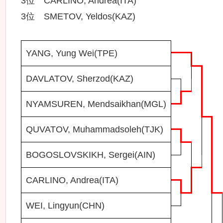
3位 CARLINO, Andrea(ITA)
3位 SMETOV, Yeldos(KAZ)
YANG, Yung Wei(TPE)
DAVLATOV, Sherzod(KAZ)
NYAMSUREN, Mendsaikhan(MGL)
QUVATOV, Muhammadsoleh(TJK)
BOGOSLOVSKIKH, Sergei(AIN)
CARLINO, Andrea(ITA)
WEI, Lingyun(CHN)