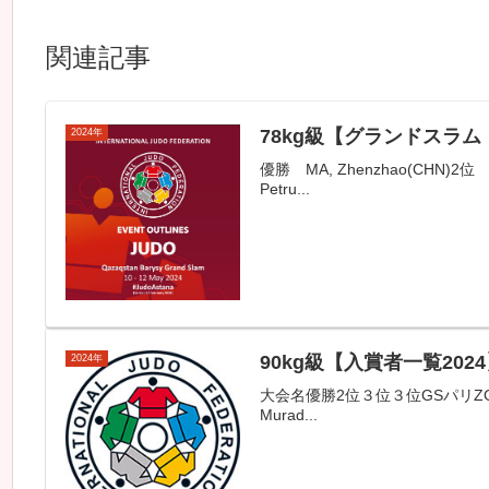
関連記事
78kg級【グランドスラム
2024年
優勝 MA, Zhenzhao(CHN)2位 OL
Petru...
90kg級【入賞者一覧202
2024年
大会名優勝2位３位３位GSパリZGANK, Mi
Murad...