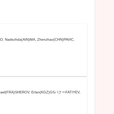
Nadezhda(AIN)MA, Zhenzhao(CHN)PAVIC,
el(FRA)SHEROV, Erlan(KGZ)GSバクーFATIYEV,