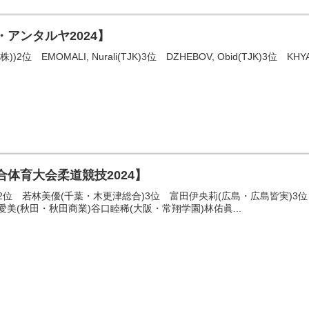
・アンタルヤ2024】
 EMOMALI, Nurali(TJK)3位 DZHEBOV, Obid(TJK)3位 KH
合体育大会柔道競技2024】
2位 若林美優(千葉・木更津総合)3位 富田伊央莉(広島・広島皆実)3位
美(秋田・秋田商業)谷口睦稀(大阪・常翔学園)林佑眞...