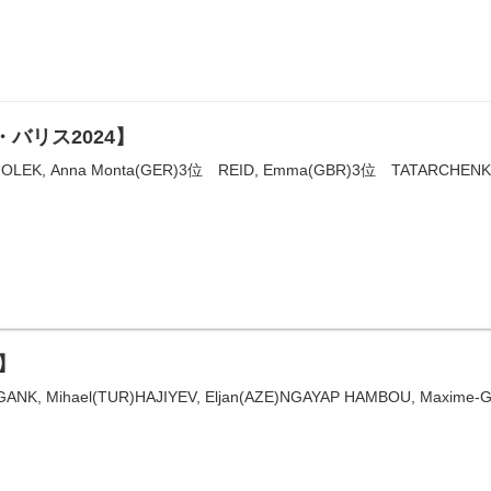
・バリス2024】
EK, Anna Monta(GER)3位 REID, Emma(GBR)3位 TATARCHENKO, 
4】
hael(TUR)HAJIYEV, Eljan(AZE)NGAYAP HAMBOU, Maxime-Ga