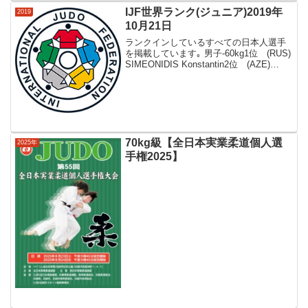
IJF世界ランク(ジュニア)2019年
2019
10月21日
ランクインしているすべての日本人選手
を掲載しています｡ 男子-60kg1位 (RUS)
SIMEONIDIS Konstantin2位 (AZE)
YUSIFOV Ahmad3位 (TUR) YILDIZ
Salih4位 (BRA) TOR...
70kg級【全日本実業柔道個人選
2025年
手権2025】