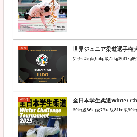
世界ジュニア柔道選手権大
2019
男子60kg級66kg級73kg級81kg級
全日本学生柔道Winter Chall
2025年
60kg級66kg級73kg級81kg級90k