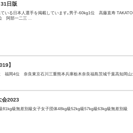
月31日版
る日本人選手を掲載しています｡男子-60kg1位 高藤直寿 TAKATO Naoh
2位 阿部一二三 ...
19】
位 福岡4位 奈良東京石川三重熊本兵庫栃木奈良福島茨城千葉高知岡
会2023
g級81kg級無差別級女子女子団体48kg級52kg級57kg級63kg級無差別級