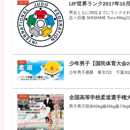
IJF世界ランク2017年10
2017年
男女ともに30位までにランクされてい
志々目徹 SHISHIME Toru-66kg
少年男子【国民体育大会20
2019
少年男子優勝 東京2位 千葉3
全国高等学校柔道選手権大
2023年
男子男子団体60kg級66kg級73k